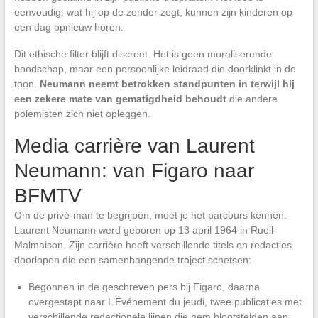
eenvoudig: wat hij op de zender zegt, kunnen zijn kinderen op
een dag opnieuw horen.
Dit ethische filter blijft discreet. Het is geen moraliserende
boodschap, maar een persoonlijke leidraad die doorklinkt in de
toon.
Neumann neemt betrokken standpunten in terwijl hij
een zekere mate van gematigdheid behoudt
die andere
polemisten zich niet opleggen.
Media carrière van Laurent
Neumann: van Figaro naar
BFMTV
Om de privé-man te begrijpen, moet je het parcours kennen.
Laurent Neumann werd geboren op 13 april 1964 in Rueil-
Malmaison. Zijn carrière heeft verschillende titels en redacties
doorlopen die een samenhangende traject schetsen:
Begonnen in de geschreven pers bij Figaro, daarna
overgestapt naar L’Événement du jeudi, twee publicaties met
verschillende redactionele lijnen die hem blootstelden aan