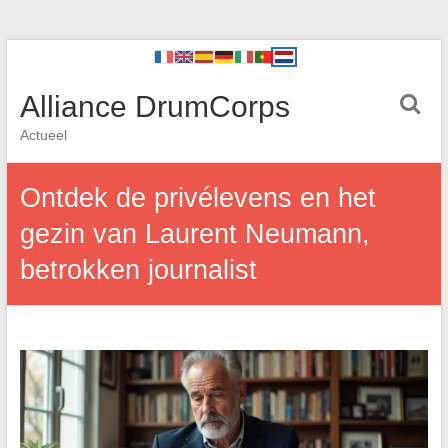
Alliance DrumCorps
Actueel
Ontdek de privélevens en het
gezin van Laurent Neumann,
betrokken journalist