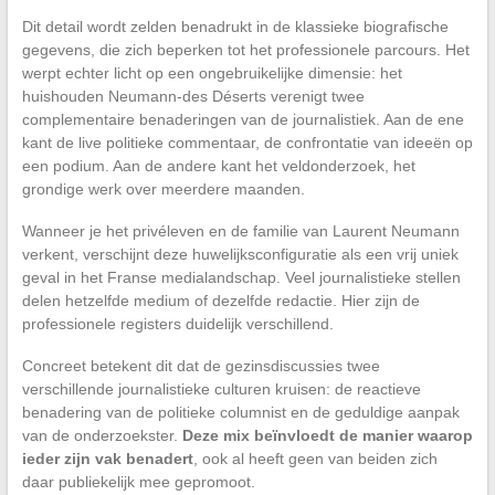
Dit detail wordt zelden benadrukt in de klassieke biografische
gegevens, die zich beperken tot het professionele parcours. Het
werpt echter licht op een ongebruikelijke dimensie: het
huishouden Neumann-des Déserts verenigt twee
complementaire benaderingen van de journalistiek. Aan de ene
kant de live politieke commentaar, de confrontatie van ideeën op
een podium. Aan de andere kant het veldonderzoek, het
grondige werk over meerdere maanden.
Wanneer je het privéleven en de familie van Laurent Neumann
verkent, verschijnt deze huwelijksconfiguratie als een vrij uniek
geval in het Franse medialandschap. Veel journalistieke stellen
delen hetzelfde medium of dezelfde redactie. Hier zijn de
professionele registers duidelijk verschillend.
Concreet betekent dit dat de gezinsdiscussies twee
verschillende journalistieke culturen kruisen: de reactieve
benadering van de politieke columnist en de geduldige aanpak
van de onderzoekster.
Deze mix beïnvloedt de manier waarop
ieder zijn vak benadert
, ook al heeft geen van beiden zich
daar publiekelijk mee gepromoot.