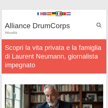
Alliance DrumCorps
Attualità
Scopri la vita privata e la famiglia
di Laurent Neumann, giornalista
impegnato