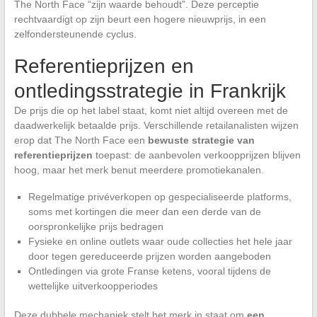
The North Face “zijn waarde behoudt”. Deze perceptie
rechtvaardigt op zijn beurt een hogere nieuwprijs, in een
zelfondersteunende cyclus.
Referentieprijzen en
ontledingsstrategie in Frankrijk
De prijs die op het label staat, komt niet altijd overeen met de
daadwerkelijk betaalde prijs. Verschillende retailanalisten wijzen
erop dat The North Face een
bewuste strategie van
referentieprijzen
toepast: de aanbevolen verkoopprijzen blijven
hoog, maar het merk benut meerdere promotiekanalen.
Regelmatige privéverkopen op gespecialiseerde platforms,
soms met kortingen die meer dan een derde van de
oorspronkelijke prijs bedragen
Fysieke en online outlets waar oude collecties het hele jaar
door tegen gereduceerde prijzen worden aangeboden
Ontledingen via grote Franse ketens, vooral tijdens de
wettelijke uitverkoopperiodes
Deze dubbele mechaniek stelt het merk in staat om
een