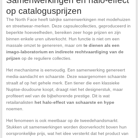
Samenwerkingen en halo-effect
op catalogusprijzen
The North Face heeft talrijke samenwerkingen met modehuizen
en streetwear-merken. Deze capsulecollecties, geproduceerd in
beperkte hoeveelheden, bereiken zeer hoge prijzen en zijn
binnen enkele uren uitverkocht. Hun functie is niet om een
massale omzet te genereren, maar om
te dienen als een
imago-laboratorium en indirecte rechtvaardiging van de
prijzen
op de reguliere collecties.
Het mechanisme is eenvoudig. Een samenwerking genereert
media-aandacht en schaarste. Deze waargenomen schaarste
straalt af op het gehele merk. Een tiener die een klassieke
Nuptse-doudoune koopt, draagt niet het designerstuk, maar
profiteert wel van de bijbehorende prestige. Dit is wat
retailanalisten
het halo-effect van schaarste en hype
noemen.
Het fenomeen is ook meetbaar op de tweedehandsmarkt.
Stukken uit samenwerkingen worden doorverkocht boven hun
oorspronkelijke prijs, wat het idee versterkt dat het product van