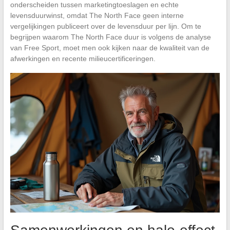
onderscheiden tussen marketingtoeslagen en echte
levensduurwinst, omdat The North Face geen interne
vergelijkingen publiceert over de levensduur per lijn. Om te
begrijpen waarom The North Face duur is volgens de analyse
van Free Sport, moet men ook kijken naar de kwaliteit van de
afwerkingen en recente milieucertificeringen.