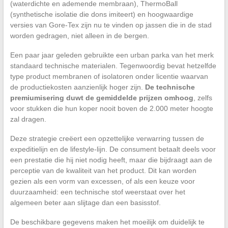
(waterdichte en ademende membraan), ThermoBall
(synthetische isolatie die dons imiteert) en hoogwaardige
versies van Gore-Tex zijn nu te vinden op jassen die in de stad
worden gedragen, niet alleen in de bergen.
Een paar jaar geleden gebruikte een urban parka van het merk
standaard technische materialen. Tegenwoordig bevat hetzelfde
type product membranen of isolatoren onder licentie waarvan
de productiekosten aanzienlijk hoger zijn.
De technische
premiumisering duwt de gemiddelde prijzen omhoog
, zelfs
voor stukken die hun koper nooit boven de 2.000 meter hoogte
zal dragen.
Deze strategie creëert een opzettelijke verwarring tussen de
expeditielijn en de lifestyle-lijn. De consument betaalt deels voor
een prestatie die hij niet nodig heeft, maar die bijdraagt aan de
perceptie van de kwaliteit van het product. Dit kan worden
gezien als een vorm van excessen, of als een keuze voor
duurzaamheid: een technische stof weerstaat over het
algemeen beter aan slijtage dan een basisstof.
De beschikbare gegevens maken het moeilijk om duidelijk te