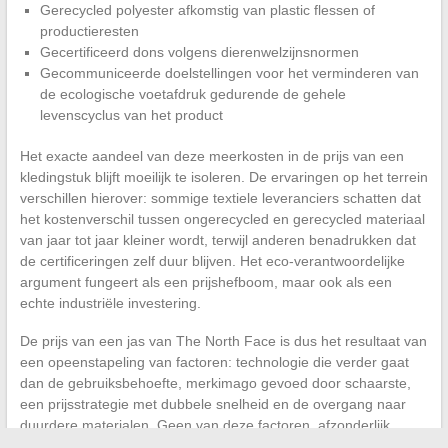
Gerecycled polyester afkomstig van plastic flessen of
productieresten
Gecertificeerd dons volgens dierenwelzijnsnormen
Gecommuniceerde doelstellingen voor het verminderen van
de ecologische voetafdruk gedurende de gehele
levenscyclus van het product
Het exacte aandeel van deze meerkosten in de prijs van een
kledingstuk blijft moeilijk te isoleren. De ervaringen op het terrein
verschillen hierover: sommige textiele leveranciers schatten dat
het kostenverschil tussen ongerecycled en gerecycled materiaal
van jaar tot jaar kleiner wordt, terwijl anderen benadrukken dat
de certificeringen zelf duur blijven. Het eco-verantwoordelijke
argument fungeert als een prijshefboom, maar ook als een
echte industriële investering.
De prijs van een jas van The North Face is dus het resultaat van
een opeenstapeling van factoren: technologie die verder gaat
dan de gebruiksbehoefte, merkimago gevoed door schaarste,
een prijsstrategie met dubbele snelheid en de overgang naar
duurdere materialen. Geen van deze factoren, afzonderlijk
genomen, is voldoende om het prijsverschil met de concurrentie