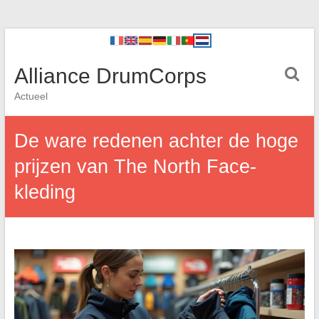
Alliance DrumCorps
Actueel
De ware redenen achter de hoge
prijzen van The North Face-
kleding