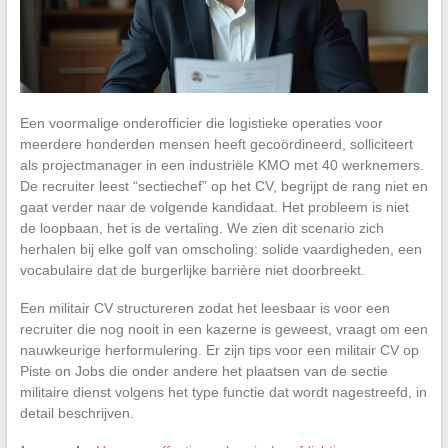
Een voormalige onderofficier die logistieke operaties voor
meerdere honderden mensen heeft gecoördineerd, solliciteert
als projectmanager in een industriële KMO met 40 werknemers.
De recruiter leest “sectiechef” op het CV, begrijpt de rang niet en
gaat verder naar de volgende kandidaat. Het probleem is niet
de loopbaan, het is de vertaling. We zien dit scenario zich
herhalen bij elke golf van omscholing: solide vaardigheden, een
vocabulaire dat de burgerlijke barrière niet doorbreekt.
Een militair CV structureren zodat het leesbaar is voor een
recruiter die nog nooit in een kazerne is geweest, vraagt om een
nauwkeurige herformulering. Er zijn tips voor een militair CV op
Piste on Jobs die onder andere het plaatsen van de sectie
militaire dienst volgens het type functie dat wordt nagestreefd, in
detail beschrijven.