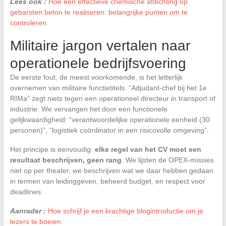
Lees ook :
Hoe een effectieve chemische afdichting op
gebarsten beton te realiseren: belangrijke punten om te
controleren
Militaire jargon vertalen naar
operationele bedrijfsvoering
De eerste fout, de meest voorkomende, is het letterlijk
overnemen van militaire functietitels. “Adjudant-chef bij het 1e
RIMa” zegt niets tegen een operationeel directeur in transport of
industrie. We vervangen het door een functionele
gelijkwaardigheid: “verantwoordelijke operationele eenheid (30
personen)”, “logistiek coördinator in een risicovolle omgeving”.
Het principe is eenvoudig:
elke regel van het CV moet een
resultaat beschrijven, geen rang
. We lijsten de OPEX-missies
niet op per theater, we beschrijven wat we daar hebben gedaan
in termen van leidinggeven, beheerd budget, en respect voor
deadlines.
Aanrader :
Hoe schrijf je een krachtige blogintroductie om je
lezers te boeien