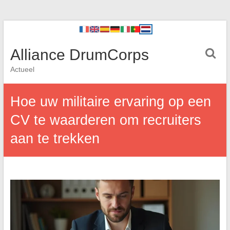
Alliance DrumCorps
Actueel
Hoe uw militaire ervaring op een
CV te waarderen om recruiters
aan te trekken