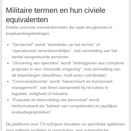
Militaire termen en hun civiele
equivalenten
Enkele concrete overeenkomsten die vaak terugkomen in
loopbaanbegeleidingen:
“Sectiechef” wordt “teamleider op het terrein” of
“operationeel verantwoordelijke”, met vermelding van het
aantal aangestuurde personen
“Uitvoering van operaties” wordt “leidinggeven aan complexe
projecten in een risicovolle omgeving”, met vermelding van
de beperkingen (deadlines, multi-actor coördinatie)
“Commandofunctie” wordt “hiërarchisch en functioneel
management”, wat direct aanspreekt bij recruiters in
logistiek, veiligheid of industrie
“Evaluatie en beoordeling van personeel” wordt
herformuleerd als “beheer van competenties en jaarlijkse
evaluatiegesprekken”
De platforms voor CV-schrijven bevatten nu specifieke sjablonen
voor militaire profielen in omscholing, met automatische