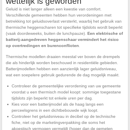
wettelijk is geworden
Geluid is niet langer alleen een kwestie van comfort.
Verschillende gemeenten hebben hun verordeningen met
betrekking tot geluidsoverlast versterkt, waarbij het gebruik van
thermische heggenscharen tot specifieke tijdslots wordt beperkt
(vaak doordeweeks, buiten de lunchpauze).
Een elektrische of
batterij-aangedreven heggenschaar vermindert het risico
op overtredingen en burenconflicten
.
Thermische modellen draaien meestal ver boven de drempels
die als hinderlijk worden beschouwd in residentiële gebieden.
Batterijmodellen hebben een aanzienlijk lager geluidsniveau,
wat een soepelere gebruik gedurende de dag mogelijk maakt.
Controleer de gemeentelijke verordening van uw gemeente
voordat u een thermisch model koopt: sommige toegestane
tijdslots zijn beperkt tot enkele uren per dag.
Kies voor een batterijmodel als de haag langs een
perceelsgrens in een dichtbebouwde wijk loopt.
Controleer het geluidsniveau in decibel op de technische
fiche, niet op de marketingverpakking die soms het
akoestisch vermogen vermeldt (hoger dan de gemeten