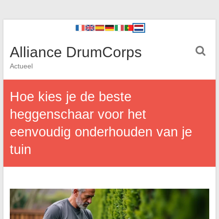
Alliance DrumCorps
Actueel
Hoe kies je de beste
heggenschaar voor het
eenvoudig onderhouden van je
tuin