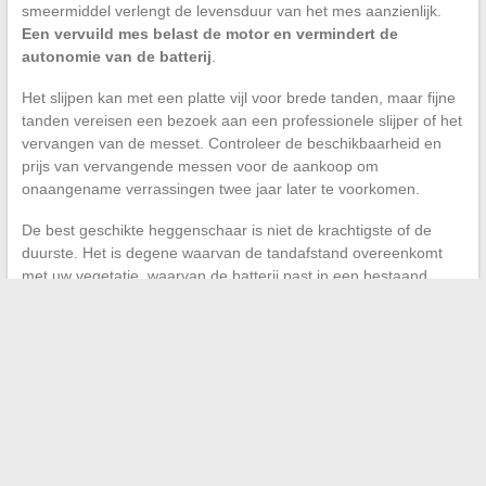
smeermiddel verlengt de levensduur van het mes aanzienlijk.
Een vervuild mes belast de motor en vermindert de
autonomie van de batterij
.
Het slijpen kan met een platte vijl voor brede tanden, maar fijne
tanden vereisen een bezoek aan een professionele slijper of het
vervangen van de messet. Controleer de beschikbaarheid en
prijs van vervangende messen voor de aankoop om
onaangename verrassingen twee jaar later te voorkomen.
De best geschikte heggenschaar is niet de krachtigste of de
duurste. Het is degene waarvan de tandafstand overeenkomt
met uw vegetatie, waarvan de batterij past in een bestaand
gereedschappark, en waarvan het geluidsniveau voldoet aan de
lokale eisen. Deze drie parameters, die zelden worden
benadrukt in consumentenvergelijkingen, bepalen echter de
werkelijke tevredenheid in gebruik.
←
Hoe uw militaire ervaring op een CV te waarderen om
recruiters aan te trekken