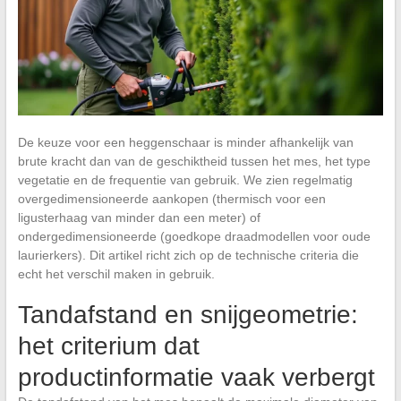
De keuze voor een heggenschaar is minder afhankelijk van
brute kracht dan van de geschiktheid tussen het mes, het type
vegetatie en de frequentie van gebruik. We zien regelmatig
overgedimensioneerde aankopen (thermisch voor een
ligusterhaag van minder dan een meter) of
ondergedimensioneerde (goedkope draadmodellen voor oude
laurierkers). Dit artikel richt zich op de technische criteria die
echt het verschil maken in gebruik.
Tandafstand en snijgeometrie:
het criterium dat
productinformatie vaak verbergt