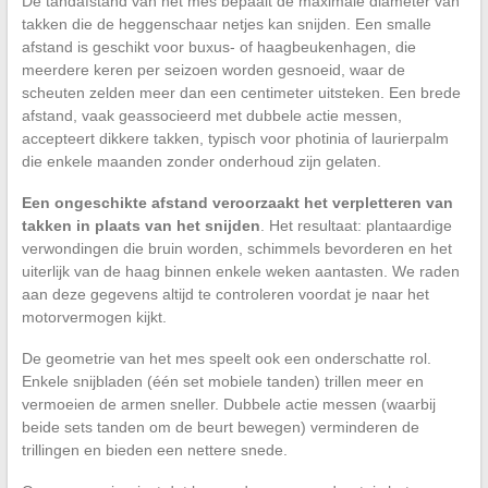
De tandafstand van het mes bepaalt de maximale diameter van
takken die de heggenschaar netjes kan snijden. Een smalle
afstand is geschikt voor buxus- of haagbeukenhagen, die
meerdere keren per seizoen worden gesnoeid, waar de
scheuten zelden meer dan een centimeter uitsteken. Een brede
afstand, vaak geassocieerd met dubbele actie messen,
accepteert dikkere takken, typisch voor photinia of laurierpalm
die enkele maanden zonder onderhoud zijn gelaten.
Een ongeschikte afstand veroorzaakt het verpletteren van
takken in plaats van het snijden
. Het resultaat: plantaardige
verwondingen die bruin worden, schimmels bevorderen en het
uiterlijk van de haag binnen enkele weken aantasten. We raden
aan deze gegevens altijd te controleren voordat je naar het
motorvermogen kijkt.
De geometrie van het mes speelt ook een onderschatte rol.
Enkele snijbladen (één set mobiele tanden) trillen meer en
vermoeien de armen sneller. Dubbele actie messen (waarbij
beide sets tanden om de beurt bewegen) verminderen de
trillingen en bieden een nettere snede.