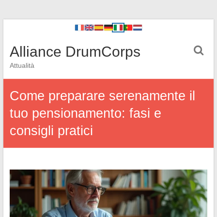
Alliance DrumCorps
Attualità
Come preparare serenamente il
tuo pensionamento: fasi e
consigli pratici