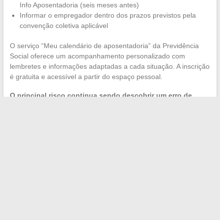
Info Aposentadoria (seis meses antes)
Informar o empregador dentro dos prazos previstos pela
convenção coletiva aplicável
O serviço “Meu calendário de aposentadoria” da Previdência
Social oferece um acompanhamento personalizado com
lembretes e informações adaptadas a cada situação. A inscrição
é gratuita e acessível a partir do espaço pessoal.
O principal risco continua sendo descobrir um erro de
carreira tarde demais
para corrigi-lo antes da data de
aposentadoria prevista. Antecipar as verificações de dois anos,
e não de seis meses, muda a situação em relação à real
tranquilidade do processo.
←
Dicas e truques para ter sucesso na sua aventura
empreendedora na internet
Como encaminhar a correspondência de um ente querido
falecido: guia prático e dicas úteis
→