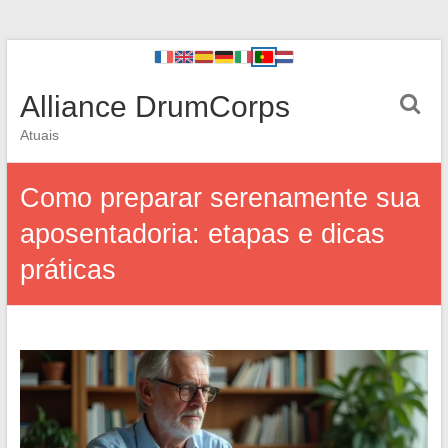
Alliance DrumCorps
Atuais
Como preparar serenamente sua
aposentadoria: etapas e dicas
práticas