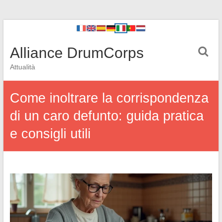
Alliance DrumCorps
Attualità
Come inoltrare la corrispondenza
di un caro defunto: guida pratica
e consigli utili