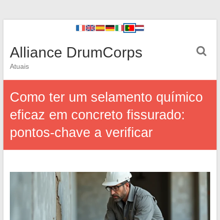
Alliance DrumCorps
Atuais
Como ter um selamento químico
eficaz em concreto fissurado:
pontos-chave a verificar