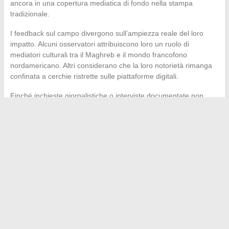
ancora in una copertura mediatica di fondo nella stampa
tradizionale.
I feedback sul campo divergono sull’ampiezza reale del loro
impatto. Alcuni osservatori attribuiscono loro un ruolo di
mediatori culturali tra il Maghreb e il mondo francofono
nordamericano. Altri considerano che la loro notorietà rimanga
confinata a cerchie ristrette sulle piattaforme digitali.
Finché inchieste giornalistiche o interviste documentate non
completeranno il quadro, la storia di Moustafa El Oudi e Marwa
Cheikh rimarrà parziale. Le loro radici, marocchine o tunisine,
costituiscono un punto di partenza, non una risposta completa
alla questione del loro percorso.
←
Guida pratica per riuscire nella dichiarazione del canone
agricolo alle imposte nel 2024
Comprendere la regolamentazione attuale di Nuyzillspex
Advisors: sfide e quadro legale
→