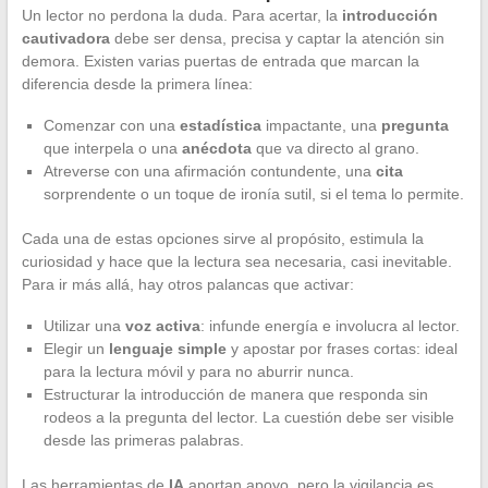
Un lector no perdona la duda. Para acertar, la
introducción
cautivadora
debe ser densa, precisa y captar la atención sin
demora. Existen varias puertas de entrada que marcan la
diferencia desde la primera línea:
Comenzar con una
estadística
impactante, una
pregunta
que interpela o una
anécdota
que va directo al grano.
Atreverse con una afirmación contundente, una
cita
sorprendente o un toque de ironía sutil, si el tema lo permite.
Cada una de estas opciones sirve al propósito, estimula la
curiosidad y hace que la lectura sea necesaria, casi inevitable.
Para ir más allá, hay otros palancas que activar:
Utilizar una
voz activa
: infunde energía e involucra al lector.
Elegir un
lenguaje simple
y apostar por frases cortas: ideal
para la lectura móvil y para no aburrir nunca.
Estructurar la introducción de manera que responda sin
rodeos a la pregunta del lector. La cuestión debe ser visible
desde las primeras palabras.
Las herramientas de
IA
aportan apoyo, pero la vigilancia es