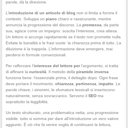
parole, dà la direzione.
L’
introduzione di un articolo di blog
non si limita a fornire il
contesto. Sviluppa un
piano
chiaro e rassicurante, mentre
annuncia la progressione del discorso. La
promessa
, da parte
sua, agisce come un impegno: suscita l’interesse, crea attesa.
Un lettore si accorge rapidamente se il testo non promette nulla.
Evitate le banalità e le frasi vuote: la chiarezza prima di tutto. La
diluizione è la trappola. L’informazione deve emergere, mai
perdersi in formule convenzionali.
Per rafforzare l’
interesse del lettore per
l’argomento, si tratta
di affinare la
curiosità
. Il metodo della
piramide inversa
funziona bene: l’essenziale prima, il dettaglio dopo. Ogni frase
deve portare il movimento:
chiarezza
,
pertinenza
,
impatto
. Le
parole chiave, i sinonimi, le sfumature lessicali si inseriscono
naturalmente, senza sovraccarico. Servono il
SEO
ma
soprattutto la leggibilità.
Un testo strutturato, una problematica netta, una progressione
visibile: tutto si somma per dare all’introduzione un vero valore
aggiunto. È ciò che fa venire voglia di continuare la lettura,