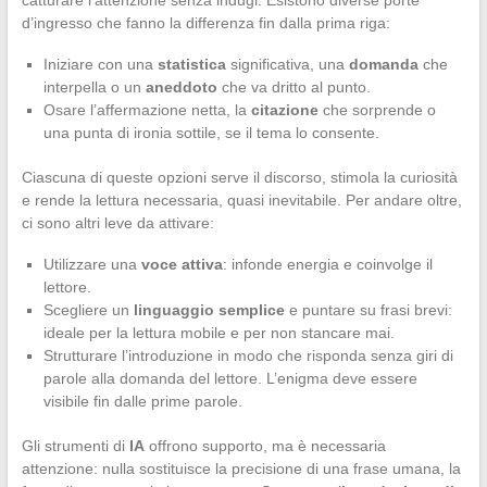
catturare l’attenzione senza indugi. Esistono diverse porte
d’ingresso che fanno la differenza fin dalla prima riga:
Iniziare con una
statistica
significativa, una
domanda
che
interpella o un
aneddoto
che va dritto al punto.
Osare l’affermazione netta, la
citazione
che sorprende o
una punta di ironia sottile, se il tema lo consente.
Ciascuna di queste opzioni serve il discorso, stimola la curiosità
e rende la lettura necessaria, quasi inevitabile. Per andare oltre,
ci sono altri leve da attivare:
Utilizzare una
voce attiva
: infonde energia e coinvolge il
lettore.
Scegliere un
linguaggio semplice
e puntare su frasi brevi:
ideale per la lettura mobile e per non stancare mai.
Strutturare l’introduzione in modo che risponda senza giri di
parole alla domanda del lettore. L’enigma deve essere
visibile fin dalle prime parole.
Gli strumenti di
IA
offrono supporto, ma è necessaria
attenzione: nulla sostituisce la precisione di una frase umana, la