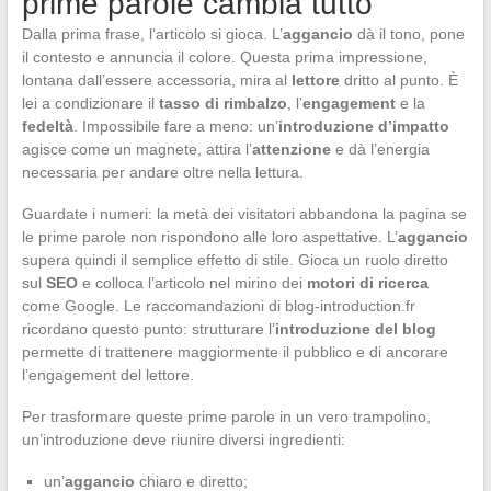
prime parole cambia tutto
Dalla prima frase, l’articolo si gioca. L’
aggancio
dà il tono, pone
il contesto e annuncia il colore. Questa prima impressione,
lontana dall’essere accessoria, mira al
lettore
dritto al punto. È
lei a condizionare il
tasso di rimbalzo
, l’
engagement
e la
fedeltà
. Impossibile fare a meno: un’
introduzione d’impatto
agisce come un magnete, attira l’
attenzione
e dà l’energia
necessaria per andare oltre nella lettura.
Guardate i numeri: la metà dei visitatori abbandona la pagina se
le prime parole non rispondono alle loro aspettative. L’
aggancio
supera quindi il semplice effetto di stile. Gioca un ruolo diretto
sul
SEO
e colloca l’articolo nel mirino dei
motori di ricerca
come Google. Le raccomandazioni di blog-introduction.fr
ricordano questo punto: strutturare l’
introduzione del blog
permette di trattenere maggiormente il pubblico e di ancorare
l’engagement del lettore.
Per trasformare queste prime parole in un vero trampolino,
un’introduzione deve riunire diversi ingredienti:
un’
aggancio
chiaro e diretto;