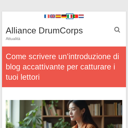
Alliance DrumCorps
Attualità
Come scrivere un’introduzione di
blog accattivante per catturare i
tuoi lettori