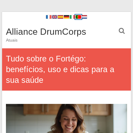
Alliance DrumCorps
Atuais
Tudo sobre o Fortégo:
benefícios, uso e dicas para a
sua saúde