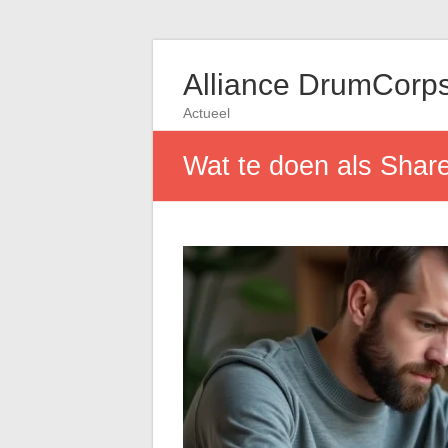
Alliance DrumCorp
Actueel
Wat te doen als Share