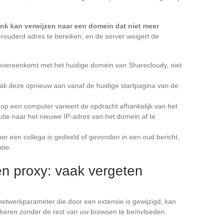
ink kan verwijzen naar een domein dat niet meer
rouderd adres te bereiken, en de server weigert de
 overeenkomt met het huidige domein van Sharecloudy, niet
aak deze opnieuw aan vanaf de huidige startpagina van de
p een computer varieert de opdracht afhankelijk van het
utie naar het nieuwe IP-adres van het domein af te
oor een collega is gedeeld of gevonden in een oud bericht,
tie.
en proxy: vaak vergeten
netwerkparameter die door een extensie is gewijzigd, kan
okkeren zonder de rest van uw browsen te beïnvloeden.