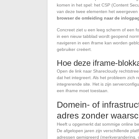
komen in het spel: het CSP (Content Sec
van deze twee elementen het weergeven v
browser de omleiding naar de inlogpa
Concreet ziet u een leeg scherm of een fou
in een nieuw tabblad wordt geopend norm
navigeren in een iframe kan worden geblo
gebruiker creëert.
Hoe deze iframe-blokk
Open de link naar Sharecloudy rechtstreek
dat het integreert. Als het probleem zich
integrerende site. Het is zijn serverconfi
een iframe moet toestaan.
Domein- of infrastru
adres zonder waarsc
Heeft u opgemerkt dat sommige online b
De afgelopen jaren zijn verschillende pla
adressen gemigreerd (merkverandering, o