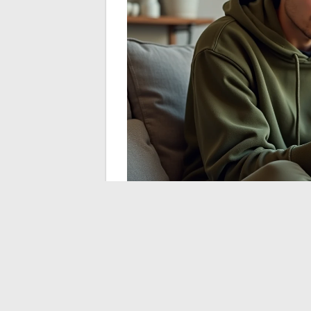
De weigering van de verbinding met Share
van de service: een te strikte DNS-filter
domein of een beschadigd cookie. Elke pi
tot de meest technische (DNS wijzigen),
te krijgen zonder te wachten op een hypot