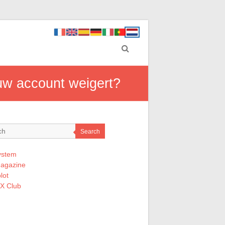
 uw account weigert?
Search
ystem
Magazine
lot
 X Club