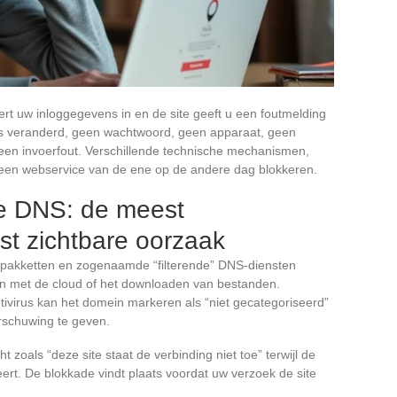
rt uw inloggegevens in en de site geeft u een foutmelding
ets veranderd, geen wachtwoord, geen apparaat, geen
een invoerfout. Verschillende technische mechanismen,
 een webservice van de ene op de andere dag blokkeren.
nde DNS: de meest
t zichtbare oorzaak
gspakketten en zogenaamde “filterende” DNS-diensten
n met de cloud of het downloaden van bestanden.
tivirus kan het domein markeren als “niet gecategoriseerd”
arschuwing te geven.
 zoals “deze site staat de verbinding niet toe” terwijl de
ert. De blokkade vindt plaats voordat uw verzoek de site