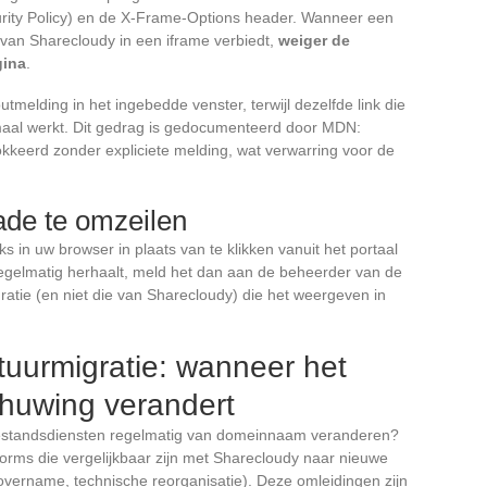
urity Policy) en de X-Frame-Options header. Wanneer een
an Sharecloudy in een iframe verbiedt,
weiger de
gina
.
tmelding in het ingebedde venster, terwijl dezelfde link die
aal werkt. Dit gedrag is gedocumenteerd door MDN:
kkeerd zonder expliciete melding, wat verwarring voor de
ade te omzeilen
s in uw browser in plaats van te klikken vanuit het portaal
 regelmatig herhaalt, meld het dan aan de beheerder van de
guratie (en niet die van Sharecloudy) die het weergeven in
ctuurmigratie: wanneer het
huwing verandert
estandsdiensten regelmatig van domeinnaam veranderen?
tforms die vergelijkbaar zijn met Sharecloudy naar nieuwe
vername, technische reorganisatie). Deze omleidingen zijn