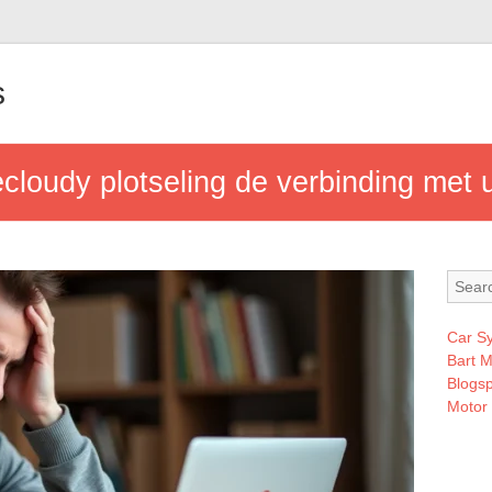
s
cloudy plotseling de verbinding met
Car S
Bart 
Blogsp
Motor