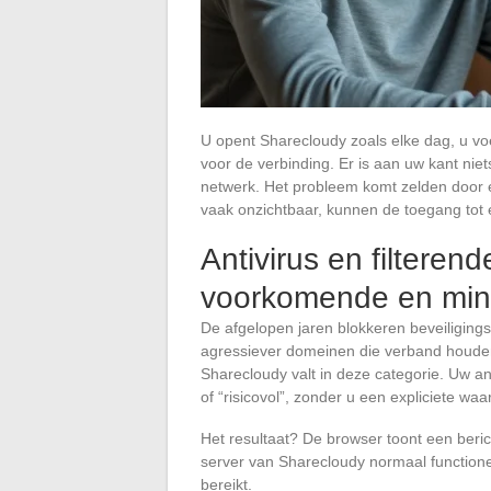
U opent Sharecloudy zoals elke dag, u voe
voor de verbinding. Er is aan uw kant ni
netwerk. Het probleem komt zelden door 
vaak onzichtbaar, kunnen de toegang tot
Antivirus en filtere
voorkomende en mins
De afgelopen jaren blokkeren beveiligin
agressiever domeinen die verband houde
Sharecloudy valt in deze categorie. Uw an
of “risicovol”, zonder u een expliciete wa
Het resultaat? De browser toont een bericht
server van Sharecloudy normaal functione
bereikt.