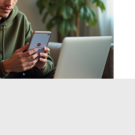
cloudy heeft bijna altijd te maken met een extern element
, een iframe geblokkeerd door de browser, een gemigreerd
ste in volgorde testen, van de eenvoudigste (cookies legen)
 maakt het mogelijk om binnen enkele minuten weer toegang
hetische oplossing aan de serverzijde.