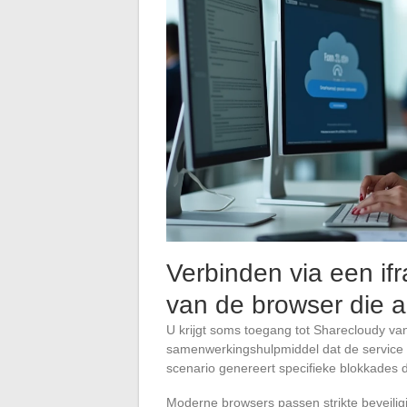
Verbinden via een if
van de browser die a
U krijgt soms toegang tot Sharecloudy van
samenwerkingshulpmiddel dat de service i
scenario genereert specifieke blokkades di
Moderne browsers passen strikte beveili