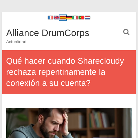
Alliance DrumCorps
Actualidad
Qué hacer cuando Sharecloudy
rechaza repentinamente la
conexión a su cuenta?