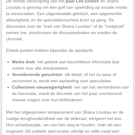
De minste verschijning van het
paar Léo Eichen
en Shana
Loustau is genoeg om een golf van opwinding op sociale media
te veroorzaken. Een uitgewisselde glimlach, een opgemerkte
afwezigheid, en de speculatiemachine komt op gang. De
discussies over de “man van Shana Loustau” of de “metgezel”
nemen toe, doorkruisen de discussiedraden en voeden de
chroniek.
Enkele punten trekken bijzonder de aandacht:
Media druk
: het gebrek aan beschikbare informatie laat
ruimte voor alle interpretaties.
Voortdurende geruchten
: elk detail, of het nu waar of
verzonnen is, wordt een aanleiding voor speculaties.
Collectieve nieuwsgierigheid
: ver van het verminderen van
de fascinatie, voedt de discretie van het paar voortdurend
nieuwe vragen over hun liefdesleven.
Met het uitgesproken temperament van Shana Loustau en de
rustige terughoudendheid van de skileraar, intrigeert het duo.
Hun schaduwzijde, ver van hen weg te houden, trekt als een
magneet. Dit subtiele spel tussen uiterlijk en stilte roept een