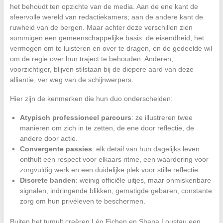
het behoudt ten opzichte van de media. Aan de ene kant de
sfeervolle wereld van redactiekamers; aan de andere kant de
ruwheid van de bergen. Maar achter deze verschillen zien
sommigen een gemeenschappelijke basis: de eisendheid, het
vermogen om te luisteren en over te dragen, en de gedeelde wil
om de regie over hun traject te behouden. Anderen,
voorzichtiger, blijven stilstaan bij de diepere aard van deze
alliantie, ver weg van de schijnwerpers.
Hier zijn de kenmerken die hun duo onderscheiden:
Atypisch professioneel parcours
: ze illustreren twee
manieren om zich in te zetten, de ene door reflectie, de
andere door actie.
Convergente passies
: elk detail van hun dagelijks leven
onthult een respect voor elkaars ritme, een waardering voor
zorgvuldig werk en een duidelijke plek voor stille reflectie.
Discrete banden
: weinig officiële uitjes, maar onmiskenbare
signalen, indringende blikken, gematigde gebaren, constante
zorg om hun privéleven te beschermen.
Buiten het tumult creëren Léo Eichen en Shana Loustau een