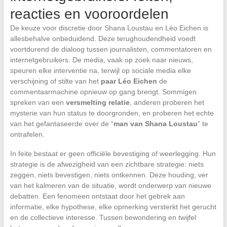
reacties en vooroordelen
De keuze voor discretie door Shana Loustau en Léo Eichen is
allesbehalve onbeduidend. Deze terughoudendheid voedt
voortdurend de dialoog tussen journalisten, commentatoren en
internetgebruikers. De media, vaak op zoek naar nieuws,
speuren elke interventie na, terwijl op sociale media elke
verschijning of stilte van het
paar Léo Eichen
de
commentaarmachine opnieuw op gang brengt. Sommigen
spreken van een
versmelting relatie
, anderen proberen het
mysterie van hun status te doorgronden, en proberen het echte
van het gefantaseerde over de “
man van Shana Loustau
” te
ontrafelen.
In feite bestaat er geen officiële bevestiging of weerlegging. Hun
strategie is de afwezigheid van een zichtbare strategie: niets
zeggen, niets bevestigen, niets ontkennen. Deze houding, ver
van het kalmeren van de situatie, wordt onderwerp van nieuwe
debatten. Een fenomeen ontstaat door het gebrek aan
informatie, elke hypothese, elke opmerking versterkt het gerucht
en de collectieve interesse. Tussen bewondering en twijfel