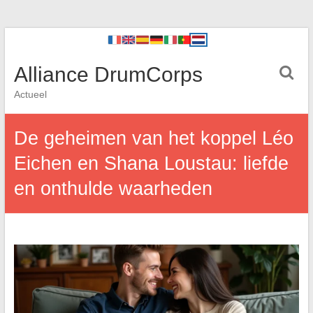
Alliance DrumCorps
Actueel
De geheimen van het koppel Léo
Eichen en Shana Loustau: liefde
en onthulde waarheden