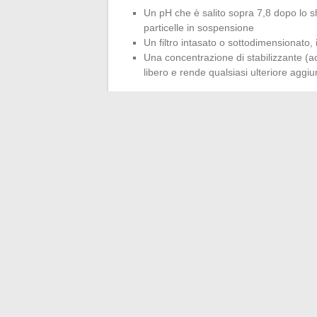
Un pH che è salito sopra 7,8 dopo lo sh
particelle in sospensione
Un filtro intasato o sottodimensionato,
Una concentrazione di stabilizzante (ac
libero e rende qualsiasi ulteriore aggiun
Il chiarificante non corregge né un pr
in queste condizioni equivale a sovrappo
Vediamo regolarmente proprietari moltiplica
persistente, mentre il vero intervento er
filtro.
Su una vasca correttamente bilanciata con u
(in quest’ordine, con un intervallo di diverse
persiste oltre, il problema si trova a mont