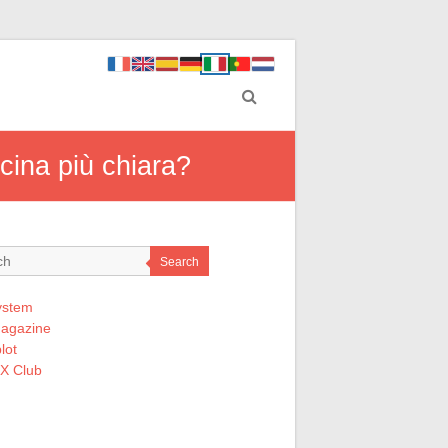
scina più chiara?
Search
ystem
Magazine
lot
 X Club