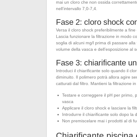
mai un cloro che non ossida correttamente.
nell’intervallo 7,0-7,4.
Fase 2: cloro shock con
Versa il cloro shock preferibilmente a fine
Lascia funzionare la filtrazione in modo co
soglia di alcuni mg/l prima di passare all
volume della vasca e dell’esposizione al
Fase 3: chiarificante una
Introduci il chiarificante solo quando il clo
diminuito. Il polimero potrà allora agire se
catturati dal filtro. Mantieni la filtrazione
Testare e correggere il pH per primo, p
vasca
Applicare il cloro shock e lasciare la fi
Introdurre il chiarificante solo dopo l
Non premiscelare mai i prodotti al di f
Chiarificante piscina e