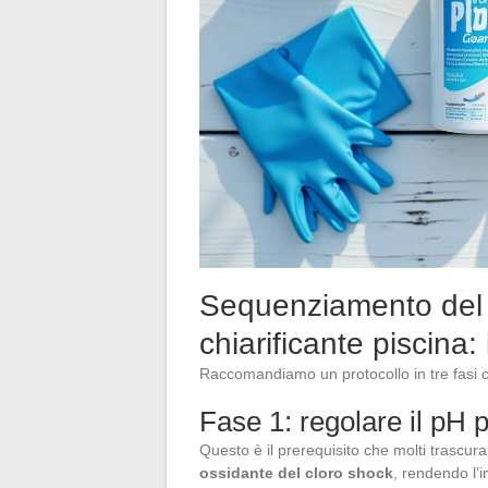
Sequenziamento del 
chiarificante piscina:
Raccomandiamo un protocollo in tre fasi ch
Fase 1: regolare il pH p
Questo è il prerequisito che molti trascur
ossidante del cloro shock
, rendendo l’i