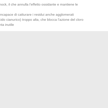
ock, il che annulla l’effetto ossidante e mantiene le
 incapace di catturare i residui anche agglomerati
ido cianurico) troppo alta, che blocca l’azione del cloro
ta inutile
oblema di pH né un eccesso di stabilizzante.
Aggiungerlo
rre un prodotto a un malfunzionamento chimico di base.
re le dosi di chiarificante su un’acqua lattiginosa
a un semplice aggiustamento del pH o un contro-lavaggio del
n filtro a sabbia pulito, il duo cloro shock poi chiarificante
 ore) dà risultati visibili in due giorni. Se la torbidità
e del trattamento chimico, non nella scelta dei prodotti.