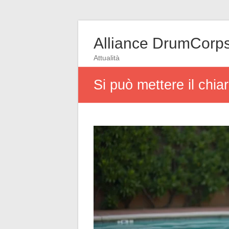
Alliance DrumCorp
Attualità
Si può mettere il chia