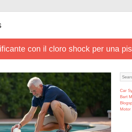
s
rificante con il cloro shock per una pi
Car S
Bart 
Blogsp
Motor