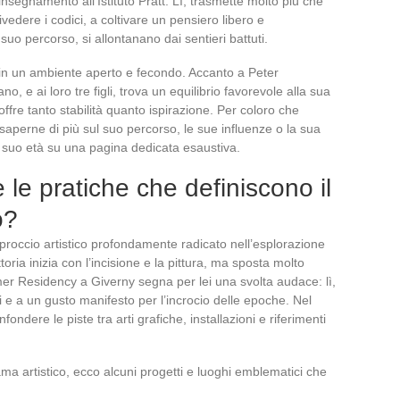
nsegnamento all’Istituto Pratt. Lì, trasmette molto più che
ivedere i codici, a coltivare un pensiero libero e
 suo percorso, si allontanano dai sentieri battuti.
e in un ambiente aperto e fecondo. Accanto a Peter
, e ai loro tre figli, trova un equilibrio favorevole alla sua
offre tanto stabilità quanto ispirazione. Per coloro che
saperne di più sul suo percorso, le sue influenze o la sua
il suo età su una pagina dedicata esaustiva.
 le pratiche che definiscono il
o?
roccio artistico profondamente radicato nell’esplorazione
ttoria inizia con l’incisione e la pittura, ma sposta molto
er Residency a Giverny segna per lei una svolta audace: lì,
ti e a un gusto manifesto per l’incrocio delle epoche. Nel
ondere le piste tra arti grafiche, installazioni e riferimenti
ma artistico, ecco alcuni progetti e luoghi emblematici che