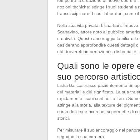
tempo tra la creazione di nuove opere e l’i
nozioni tecniche: spinge i suoi studenti a r
transdisciplinare. I suoi laboratori, come il
Nella sua vita privata, Lisha Bai si muov
Scanavino, attore noto al pubblico americano
creatività. Questo ancoraggio familiare le 
desiderano approfondire questi dettagli o 
età, troverete informazioni su lisha bai e 
Quali sono le opere e
suo percorso artistic
Lisha Bai costruisce pazientemente un app
dei materiali e del significato. La sua traie
rapidamente i suoi confini. La Terra Summ
attinge alla storia, alla texture dei pigmen
corso delle sue ricerche, si permette di conf
storici.
Per misurare il suo ancoraggio nel panora
segnano la sua carriera: