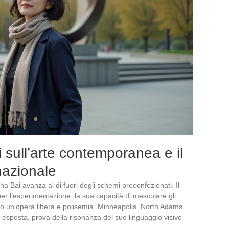
i sull’arte contemporanea e il
nazionale
a Bai avanza al di fuori degli schemi preconfezionati. Il
per l’esperimentazione, la sua capacità di mescolare gli
ano un’opera libera e polisemia. Minneapolis, North Adams,
 e esposta, prova della risonanza del suo linguaggio visivo