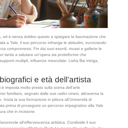
a, ed è senza dubbio questo a spiegare la fascinazione che
ata a Yale, il suo percorso infrange le abitudini, incrociando
za compromessi. Fin dai suoi esordi, musei e gallerie le
 non tarda a salutare un’opera sia proteiforme che
pporti multipli, influenze mescolate: Lisha Bai intriga,
biografici e età dell’artista
si è imposta molto presto sulla scena dell’arte
 familiare, segnato dalle sue radici cinesi, attraversa la
 Inizia la sua formazione in pittura all’Università di
ata prima di proseguire un percorso impegnativo alla Yale
tura che in incisione.
favorevole all’effervescenza artistica. Condivide il suo