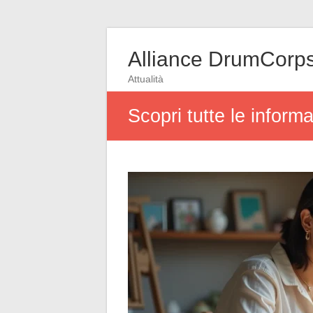
Alliance DrumCorp
Attualità
Scopri tutte le inform