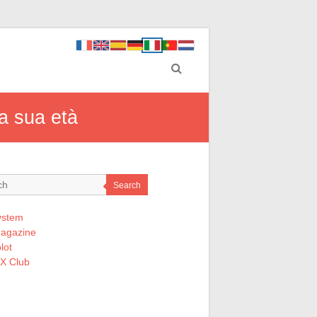
la sua età
Search
ystem
Magazine
lot
 X Club