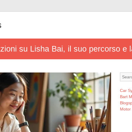
s
azioni su Lisha Bai, il suo percorso e 
Car S
Bart 
Blogsp
Motor