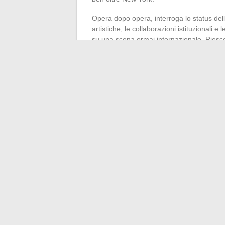
Opera dopo opera, interroga lo status dell
artistiche, le collaborazioni istituzionali 
su una scena ormai internazionale. Riesce 
concedendosi la trasgressione costruttiva
E poiché la trasmissione fa parte integra
giovane creazione all’Istituto Pratt. Con 
studenti la voglia di sconvolgere la tradizi
sua forza tranquilla è questa capacità di i
e il tempo. La fascinazione rimane: in ogn
rifiuto dello statu quo, e la traccia viva d
←
Tutto quello che c’è da sapere sulle t
Scopri le ultime tend