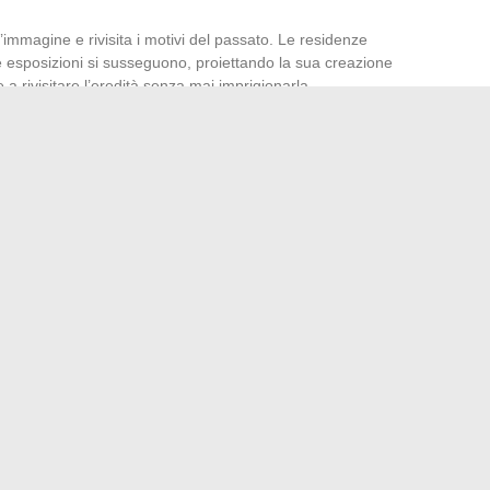
’immagine e rivisita i motivi del passato. Le residenze
e le esposizioni si susseguono, proiettando la sua creazione
a rivisitare l’eredità senza mai imprigionarla,
.
nte del suo percorso, Lisha Bai dà anche appuntamento alla
la sua esigente e generosa pedagogia, infonde ai suoi
one, di ripensare la storia dell’arte alla luce del presente. La
spirare, al di là delle opere, un nuovo modo di pensare l’arte
i progetto, si percepisce la promessa di un rinnovamento, il
i un’artista che avanza senza mai guardare indietro.
ariffe dei numeri 0891: gratuiti o a pagamento?
enze moda e bellezza per esaltare il tuo stile ogni giorno
→