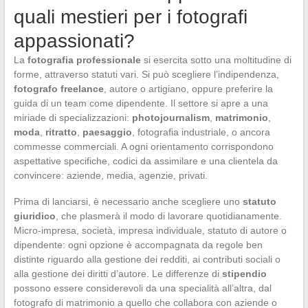
quali mestieri per i fotografi
appassionati?
La
fotografia professionale
si esercita sotto una moltitudine di
forme, attraverso statuti vari. Si può scegliere l’indipendenza,
fotografo freelance
, autore o artigiano, oppure preferire la
guida di un team come dipendente. Il settore si apre a una
miriade di specializzazioni:
photojournalism
,
matrimonio
,
moda
,
ritratto
,
paesaggio
, fotografia industriale, o ancora
commesse commerciali. A ogni orientamento corrispondono
aspettative specifiche, codici da assimilare e una clientela da
convincere: aziende, media, agenzie, privati.
Prima di lanciarsi, è necessario anche scegliere uno
statuto
giuridico
, che plasmerà il modo di lavorare quotidianamente.
Micro-impresa, società, impresa individuale, statuto di autore o
dipendente: ogni opzione è accompagnata da regole ben
distinte riguardo alla gestione dei redditi, ai contributi sociali o
alla gestione dei diritti d’autore. Le differenze di
stipendio
possono essere considerevoli da una specialità all’altra, dal
fotografo di matrimonio a quello che collabora con aziende o