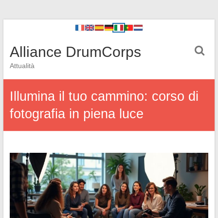
Alliance DrumCorps
Attualità
Illumina il tuo cammino: corso di
fotografia in piena luce