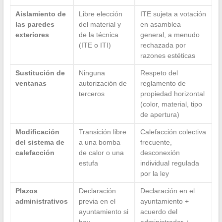
Aislamiento de
Libre elección
ITE sujeta a votación
las paredes
del material y
en asamblea
exteriores
de la técnica
general, a menudo
(ITE o ITI)
rechazada por
razones estéticas
Sustitución de
Ninguna
Respeto del
ventanas
autorización de
reglamento de
terceros
propiedad horizontal
(color, material, tipo
de apertura)
Modificación
Transición libre
Calefacción colectiva
del sistema de
a una bomba
frecuente,
calefacción
de calor o una
desconexión
estufa
individual regulada
por la ley
Plazos
Declaración
Declaración en el
administrativos
previa en el
ayuntamiento +
ayuntamiento si
acuerdo del
hay
administrador +