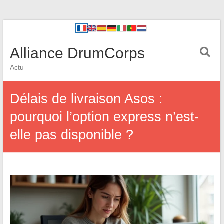
Alliance DrumCorps
Actu
Délais de livraison Asos :
pourquoi l’option express n’est-
elle pas disponible ?