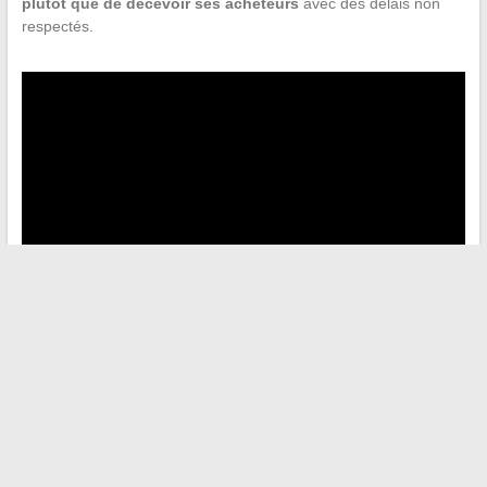
plutôt que de décevoir ses acheteurs
avec des délais non
respectés.
←
Que signifie vraiment quand un grain de beauté disparaît
subitement ?