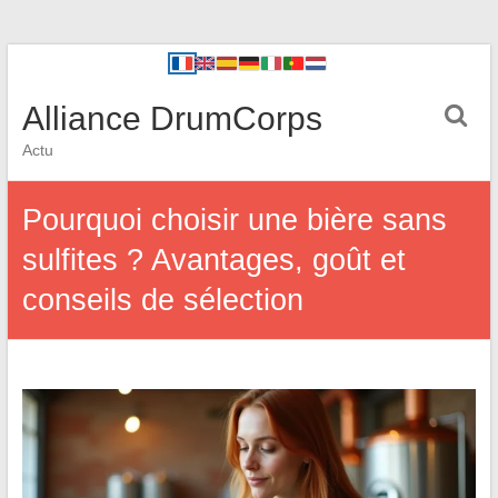
Alliance DrumCorps
Actu
Pourquoi choisir une bière sans
sulfites ? Avantages, goût et
conseils de sélection