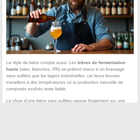
Le style de bière compte aussi. Les
bières de fermentation
haute
(ales, blanches, IPA) se prêtent mieux à un brassage
sans sulfites que les lagers industrielles, car leurs levures
travaillent à des températures où la production naturelle de
composés soufrés reste faible.
Le choix d’une bière sans sulfites repose finalement sur une
lecture attentive de l’étiquette et sur la compréhension d’un seuil
réglementaire (10 mg/L) qui sépare la mention obligatoire de
l’absence de mention. Les brasseries craft qui jouent la
transparence sur leurs fiches produit facilitent ce travail, et la
montée en gamme des bières sans alcool associées au sans