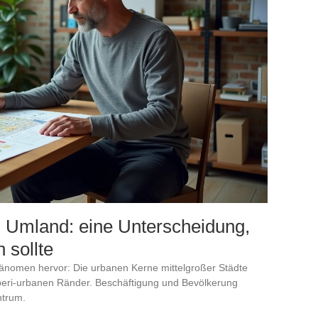
n Umland: eine Unterscheidung,
 sollte
Phänomen hervor: Die urbanen Kerne mittelgroßer Städte
 peri-urbanen Ränder. Beschäftigung und Bevölkerung
ntrum.