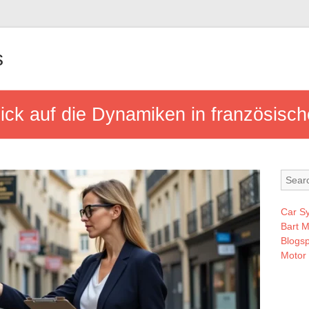
s
lick auf die Dynamiken in französisch
Car S
Bart 
Blogsp
Motor