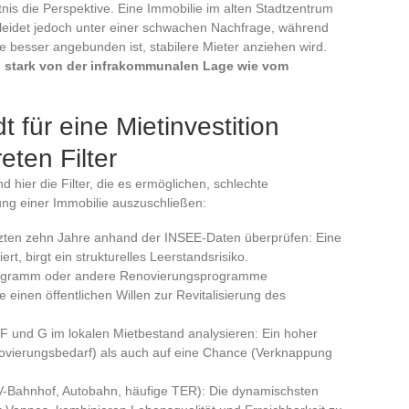
nis die Perspektive. Eine Immobilie im alten Stadtzentrum
 leidet jedoch unter einer schwachen Nachfrage, während
e besser angebunden ist, stabilere Mieter anziehen wird.
o stark von der infrakommunalen Lage wie vom
t für eine Mietinvestition
eten Filter
nd hier die Filter, die es ermöglichen, schlechte
ung einer Immobilie auszuschließen:
tzten zehn Jahre anhand der INSEE-Daten überprüfen: Eine
ert, birgt ein strukturelles Leerstandsrisiko.
Programm oder andere Renovierungsprogramme
einen öffentlichen Willen zur Revitalisierung des
 F und G im lokalen Mietbestand analysieren: Ein hoher
enovierungsbedarf) als auch auf eine Chance (Verknappung
-Bahnhof, Autobahn, häufige TER): Die dynamischsten