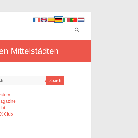
en Mittelstädten
Search
ystem
Magazine
lot
 X Club