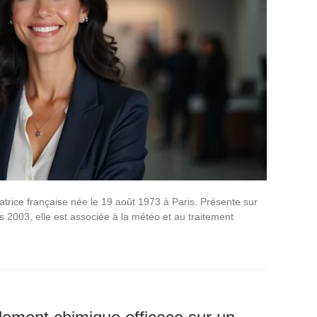
atrice française née le 19 août 1973 à Paris. Présente sur
 2003, elle est associée à la météo et au traitement