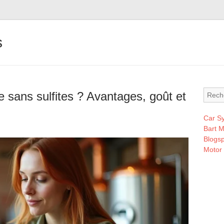
s
e sans sulfites ? Avantages, goût et
Car S
Bart 
Blogsp
Motor