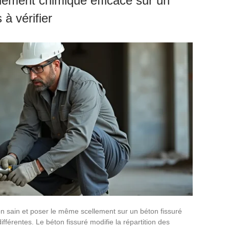
lement chimique efficace sur un
 à vérifier
n sain et poser le même scellement sur un béton fissuré
fférentes. Le béton fissuré modifie la répartition des